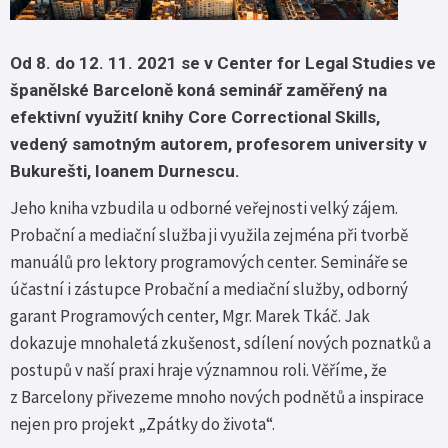
Od 8. do 12. 11. 2021 se v Center for Legal Studies ve
španělské Barceloně koná seminář zaměřený na
efektivní využití knihy Core Correctional Skills,
vedený samotným autorem, profesorem university v
Bukurešti, Ioanem Durnescu.
Jeho kniha vzbudila u odborné veřejnosti velký zájem.
Probační a mediační služba ji využila zejména při tvorbě
manuálů pro lektory programových center. Semináře se
účastní i zástupce Probační a mediační služby, odborný
garant Programových center, Mgr. Marek Tkáč. Jak
dokazuje mnohaletá zkušenost, sdílení nových poznatků a
postupů v naší praxi hraje významnou roli. Věříme, že
z Barcelony přivezeme mnoho nových podnětů a inspirace
nejen pro projekt „Zpátky do života“.