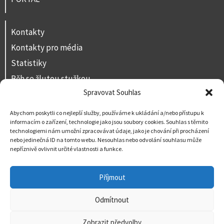
Kontakty
Kontakty pro média
Statistiky
Běh se žlutou stužkou
Spravovat Souhlas
Volná místa
Prohlášení o přístupnosti
Abychom poskytli co nejlepší služby, používáme k ukládání a/nebo přístupu k
informacím o zařízení, technologie jako jsou soubory cookies. Souhlas s těmito
Napište nám
technologiemi nám umožní zpracovávat údaje, jako je chování při procházení
nebo jedinečná ID na tomto webu. Nesouhlas nebo odvolání souhlasu může
nepříznivě ovlivnit určité vlastnosti a funkce.
Příjmout
Odmítnout
Zobrazit předvolby