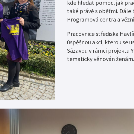
Zaměstnávání o
kde hledat pomoc, jak prac
Elektronický monitorovací systém
usnesení
také právě s oběťmi. Dále
Resocializační programy
Certifikát „Bez
Programová centra a vězni
Probační dům
Nabídka nepotř
Pracovnice střediska Havl
úspěšnou akci, kterou se u
Sázavou v rámci projektu Y
tematicky věnován ženám