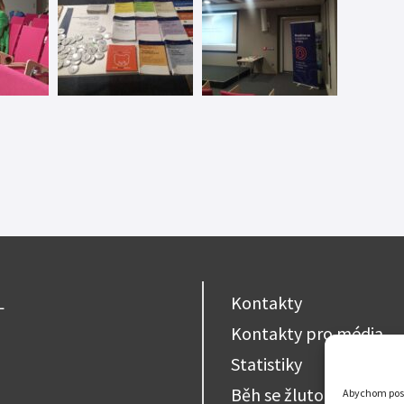
L
Kontakty
Kontakty pro média
Statistiky
Běh se žlutou stužkou
Abychom posky