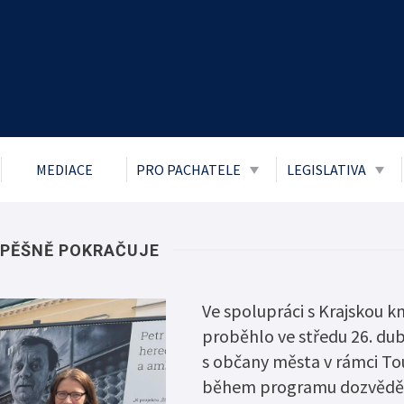
MEDIACE
PRO PACHATELE
LEGISLATIVA
Obecně prospěšné práce
Zákon č. 106/1
přístupu k info
Probace
SPĚŠNĚ POKRAČUJE
Ochrana osobní
Mladiství a děti
Boj proti korupc
Ve spolupráci s Krajskou k
Parole
proběhlo ve středu 26. du
Informace o pří
Trest zákazu vstupu
s občany města v rámci Tou
Informace posk
Trest domácího vězení
během programu dozvěděla