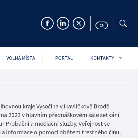
cs
VOLNÁ MÍSTA
PORTÁL
KONTAKTY
999 Sb. o svobodném
Pro veřejnost
rmacím
Pro média
ch údajů
Návštěvní řády stře
i
nihovnou kraje Vysočina v Havlíčkově Brodě
bna 2023 v hlavním přednáškovém sále setkání
jmu podání
r Probační a mediační služby. Veřejnost se
ytnuté PMS
 informace o pomoci obětem trestného činu,