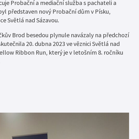
dsouzených osob –
uje Probační a mediační služba s pachateli a
 byl představen nový Probační dům v Písku,
pečný úřad“
ce Světlá nad Sázavou.
ebného majetku
íčkův Brod besedou plynule navázaly na předchozí
skutečnila 20. dubna 2023 ve věznici Světlá nad
ellow Ribbon Run, který je v letošním 8. ročníku
.