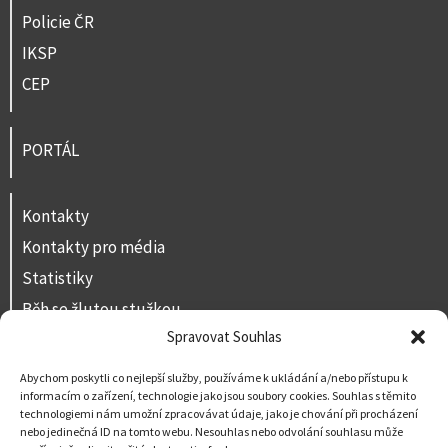
Policie ČR
IKSP
CEP
PORTÁL
Kontakty
Kontakty pro média
Statistiky
Běh se žlutou stužkou
Spravovat Souhlas
Volná místa
Prohlášení o přístupnosti
Abychom poskytli co nejlepší služby, používáme k ukládání a/nebo přístupu k
informacím o zařízení, technologie jako jsou soubory cookies. Souhlas s těmito
Napište nám
technologiemi nám umožní zpracovávat údaje, jako je chování při procházení
nebo jedinečná ID na tomto webu. Nesouhlas nebo odvolání souhlasu může