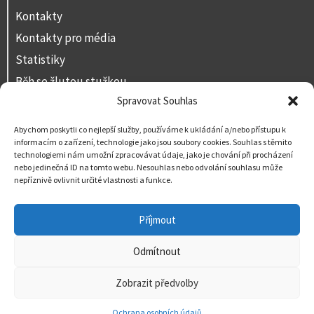
Kontakty
Kontakty pro média
Statistiky
Běh se žlutou stužkou
Spravovat Souhlas
Volná místa
Prohlášení o přístupnosti
Abychom poskytli co nejlepší služby, používáme k ukládání a/nebo přístupu k
informacím o zařízení, technologie jako jsou soubory cookies. Souhlas s těmito
Napište nám
technologiemi nám umožní zpracovávat údaje, jako je chování při procházení
nebo jedinečná ID na tomto webu. Nesouhlas nebo odvolání souhlasu může
nepříznivě ovlivnit určité vlastnosti a funkce.
Příjmout
Odmítnout
Zobrazit předvolby
Ochrana osobních údajů