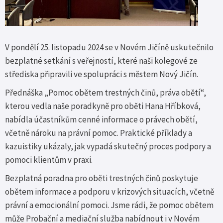
V pondělí 25. listopadu 2024 se v Novém Jičíně uskutečnilo
bezplatné setkání s veřejností, které naši kolegové ze
střediska připravili ve spolupráci s městem Nový Jičín.
Přednáška „Pomoc obětem trestných činů, práva obětí“,
kterou vedla naše poradkyně pro oběti Hana Hříbková,
nabídla účastníkům cenné informace o právech obětí,
včetně nároku na právní pomoc. Praktické příklady a
kazuistiky ukázaly, jak vypadá skutečný proces podpory a
pomoci klientům v praxi.
Bezplatná poradna pro oběti trestných činů poskytuje
obětem informace a podporu v krizových situacích, včetně
právní a emocionální pomoci. Jsme rádi, že pomoc obětem
může Probační a mediační služba nabídnout i v Novém