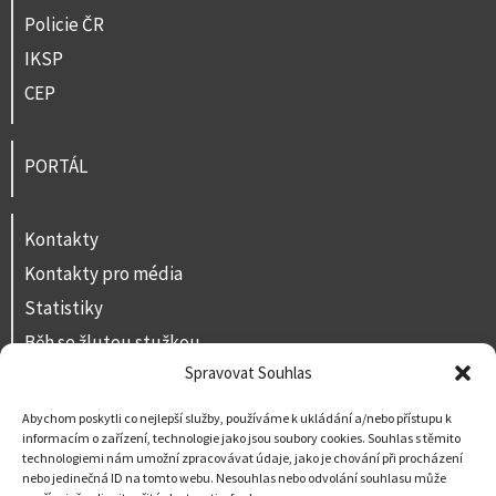
Policie ČR
IKSP
CEP
PORTÁL
Kontakty
Kontakty pro média
Statistiky
Běh se žlutou stužkou
Spravovat Souhlas
Volná místa
Prohlášení o přístupnosti
Abychom poskytli co nejlepší služby, používáme k ukládání a/nebo přístupu k
informacím o zařízení, technologie jako jsou soubory cookies. Souhlas s těmito
Napište nám
technologiemi nám umožní zpracovávat údaje, jako je chování při procházení
nebo jedinečná ID na tomto webu. Nesouhlas nebo odvolání souhlasu může