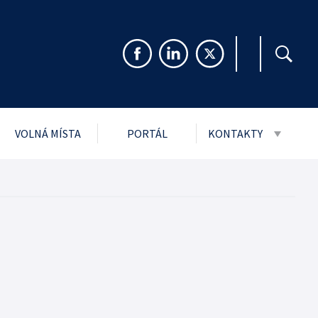
VOLNÁ MÍSTA
PORTÁL
KONTAKTY
999 Sb. o svobodném
Pro veřejnost
rmacím
Pro média
ch údajů
Návštěvní řády stře
i
jmu podání
ytnuté PMS