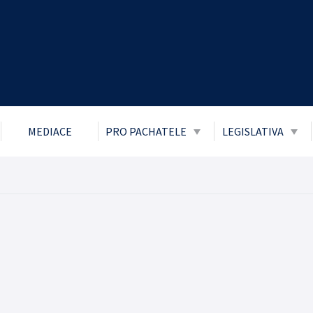
MEDIACE
PRO PACHATELE
LEGISLATIVA
Obecně prospěšné práce
Zákon č. 106/1
přístupu k info
Probace
Ochrana osobní
Mladiství a děti
Boj proti korupc
Parole
Informace o pří
Trest zákazu vstupu
Informace posk
Trest domácího vězení