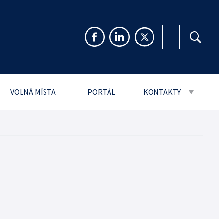
VOLNÁ MÍSTA
PORTÁL
KONTAKTY
999 Sb. o svobodném
Pro veřejnost
rmacím
Pro média
ch údajů
Návštěvní řády stře
i
jmu podání
ytnuté PMS