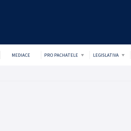
MEDIACE
PRO PACHATELE
LEGISLATIVA
Obecně prospěšné práce
Zákon č. 106/1
přístupu k info
Probace
Ochrana osobní
Mladiství a děti
Boj proti korupc
Parole
Informace o pří
Trest zákazu vstupu
Informace posk
Trest domácího vězení