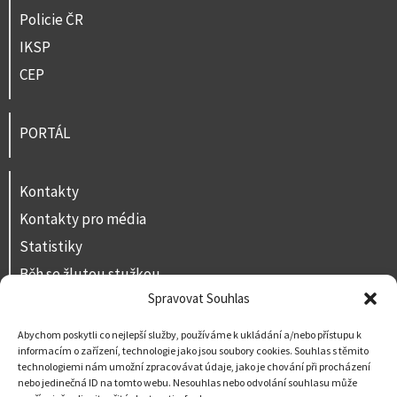
Policie ČR
IKSP
CEP
PORTÁL
Kontakty
Kontakty pro média
Statistiky
Běh se žlutou stužkou
Spravovat Souhlas
Volná místa
Prohlášení o přístupnosti
Abychom poskytli co nejlepší služby, používáme k ukládání a/nebo přístupu k
informacím o zařízení, technologie jako jsou soubory cookies. Souhlas s těmito
Napište nám
technologiemi nám umožní zpracovávat údaje, jako je chování při procházení
nebo jedinečná ID na tomto webu. Nesouhlas nebo odvolání souhlasu může