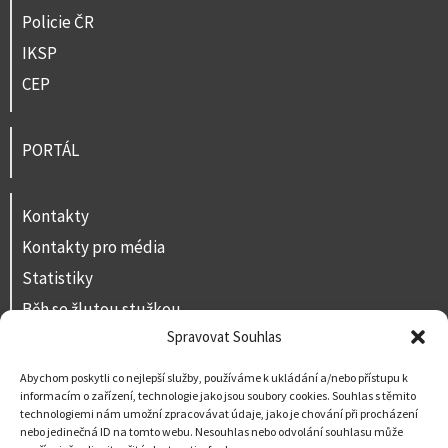
Policie ČR
IKSP
CEP
PORTÁL
Kontakty
Kontakty pro média
Statistiky
Běh se žlutou stužkou
Spravovat Souhlas
Volná místa
Prohlášení o přístupnosti
Abychom poskytli co nejlepší služby, používáme k ukládání a/nebo přístupu k
informacím o zařízení, technologie jako jsou soubory cookies. Souhlas s těmito
Napište nám
technologiemi nám umožní zpracovávat údaje, jako je chování při procházení
nebo jedinečná ID na tomto webu. Nesouhlas nebo odvolání souhlasu může